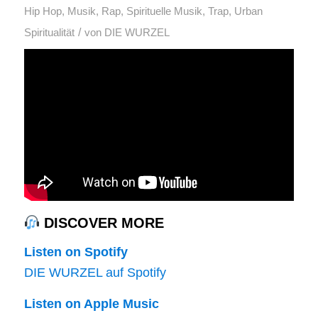
Hip Hop
,
Musik
,
Rap
,
Spirituelle Musik
,
Trap
,
Urban
/
Spiritualität
von
DIE WURZEL
DISCOVER MORE
Listen on Spotify
DIE WURZEL auf Spotify
Listen on Apple Music