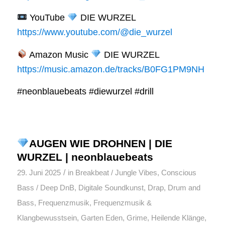
YouTube
DIE WURZEL
https://www.youtube.com/@die_wurzel
Amazon Music
DIE WURZEL
https://music.amazon.de/tracks/B0FG1PM9NH
#neonblauebeats #diewurzel #drill
AUGEN WIE DROHNEN | DIE
WURZEL | neonblauebeats
/
29. Juni 2025
in
Breakbeat / Jungle Vibes
,
Conscious
Bass / Deep DnB
,
Digitale Soundkunst
,
Drap
,
Drum and
Bass
,
Frequenzmusik
,
Frequenzmusik &
Klangbewusstsein
,
Garten Eden
,
Grime
,
Heilende Klänge
,