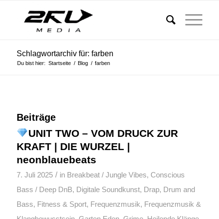
Schlagwortarchiv für: farben
Du bist hier:
Startseite
/
Blog
/
farben
Beiträge
UNIT TWO – VOM DRUCK ZUR
KRAFT | DIE WURZEL |
neonblauebeats
/
7. Juli 2025
in
Breakbeat / Jungle Vibes
,
Conscious
Bass / Deep DnB
,
Digitale Soundkunst
,
Drap
,
Drum and
Bass
,
Fitness & Sport
,
Frequenzmusik
,
Frequenzmusik &