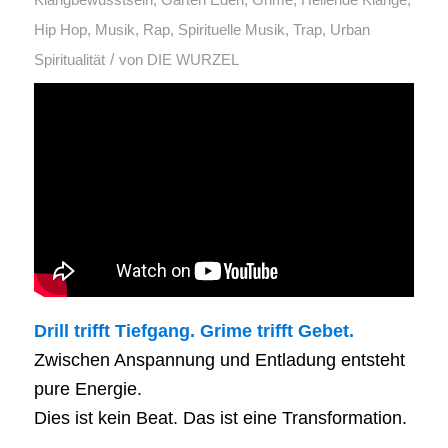
Klangbewusstsein
,
Garten Eden
,
Grime
,
Heilende Klänge
,
Hip Hop
,
Musik
,
Rap
,
Spirituelle Musik
,
Trap
,
Urban
/
Spiritualität
von
DIE WURZEL
Drill trifft Tiefgang. Grime trifft Gebet.
Zwischen Anspannung und Entladung entsteht
pure Energie.
Dies ist kein Beat. Das ist eine Transformation.