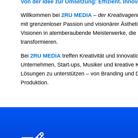
Von der Idee zur Umsetzung: Effizient. Innov
Willkommen bei
2RU MEDIA
–
der Kreativagen
mit grenzenloser Passion und visionärer Ästheti
Visionen in atemberaubende Meisterwerke, die
transformieren.
Bei
2RU MEDIA
treffen Kreativität und Innovati
Unternehmen, Start-ups, Musiker und kreative K
Lösungen zu unterstützen – von Branding und D
Produktion.